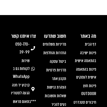
מה באתר
חשוב שתדעו
צרו איתנו קשר
דף הבית
מדיניות משלוחים
050-770-
39-99
פינות ישיבה
החזרות והחלפות
בהתאמה אישית
שירות
ביטול עסקה
לקוחות גם ב
פינות בהתאמה
מדניות פרטיות
WhatsApp
אישית לעסקים
תקנון אתר
קיבוץ יד חנה
פינות חוץ
הצהרת נגישות
הגעה לסטודיו
OUTDOOR
שאלות ותשובות
***בתאום מראש
חיבורים סטנדרט
נעים להכיר