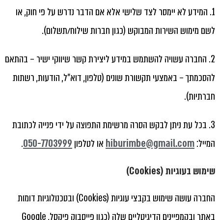
1. המידע לא יימסר לצד שלישי אלא אם הדבר נדרש על פי חוק, או
לשם מימוש השירות המבוקש (כגון חברות שילוח/תשלום).
2. החברה עשויה להשתמש במידע ליצירת קשר שיווקי ישיר – בהתאם
להסכמתך – באמצעי תקשורת שונים (טלפון, דוא"ל, הודעות, רשתות
חברתיות).
3. בכל עת ניתן לבקש הסרה מרשימת התפוצה על ידי פנייה לכתובת
המייל:
hiburimbe@gmail.com
או לטלפון
050-7703999
.
שימוש בעוגיות (Cookies)
החברה עושה שימוש בקבצי עוגיות (Cookies) ובטכנולוגיות דומות
באתר ובקמפיינים הדיגיטליים שלה (כגון פייסבוק פיקסל, Google