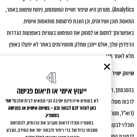
Analytics). מטרתן היא שיפור חוויית המשתמש, ניתוח שימוש באתר,
התאמת תוכן ושירותים, וכן הצגת פרסומות מותאמות אישית.
באפשרותך לחסום או למחוק את השימוש בעוגיות באמצעות הגדרות
הדפדפן שלך, אולם ייתכן שחלק מהשירותים באתר לא יפעלו באופן
מלא לאחר מכן.
שיווק ישיר
ייעוץ אישי או תיאום פגישה
בהסכמתך, החברה רשאית לעשות שימוש בפרטיך לצורך שיווק ישיר,
לרבות משלוח עדכונים, הצעות, פרסומים ומבצעים באמצעים שונים
לא בטוחים איזו פינת ישיבה הכי תתאים לבית שלכם?
אני
כאן לעזור לכם לבחור נכון – בשיחה אישית או בפגישה
(דוא"ל, מסרונים, הודעות ברשתות חברתיות וכיו"ב).
בסטודיו.
בסטודיו תוכלו לראות מקרוב את הדגמים, להתרשם
תוכל/י לבקש בכל עת להפסיק לקבל פניות שיווקיות על ידי פנייה
ממבחר גדול של בדי ריפוד ולבחור יחד את המידה, הצבע
לכתובת המייל:
hiburimbe@gmail.com
או לטלפון
050-