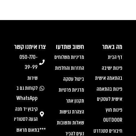
מה באתר
חשוב שתדעו
צרו איתנו קשר
דף הבית
מדיניות משלוחים
050-770-
39-99
פינות ישיבה
החזרות והחלפות
בהתאמה אישית
שירות
ביטול עסקה
לקוחות גם ב
פינות בהתאמה
מדניות פרטיות
WhatsApp
אישית לעסקים
תקנון אתר
קיבוץ יד חנה
פינות חוץ
הצהרת נגישות
הגעה לסטודיו
OUTDOOR
שאלות ותשובות
***בתאום מראש
חיבורים סטנדרט
נעים להכיר