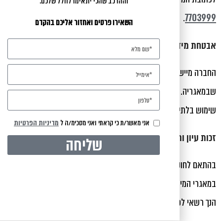
וההרכב שהכי יתאימו לחלל שלכם.
.
7703999
השאירו פרטים ואחזור אליכם בהקדם
אבטחת מידע
החברה מיישמת אמצעים סבירים ומקובלים לאבטחת המידע
שבמאגריה. עם זאת, לא ניתן להבטיח חסינות מוחלטת מפני חדירות או
שימוש בלתי מורשה.
אני מאשר/ת כי קראתי ואני מסכימ/ה ל
מדיניות הפרטיות
זכות עיון ותיקון
שליחה
בהתאם לחוק הגנת הפרטיות, כל אדם זכאי לעיין במידע שנאסף עליו
במאגרי המידע של החברה. מצאת כי המידע אינו נכון, שלם או מדויק –
הנך רשאי לפנות בבקשה לתקן או למחוק אותו.