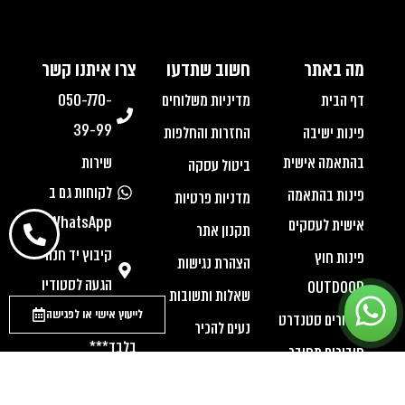
מה באתר
חשוב שתדעו
צרו איתנו קשר
דף הבית
מדיניות משלוחים
050-770-
39-99
פינות ישיבה
החזרות והחלפות
בהתאמה אישית
שירות
ביטול עסקה
לקוחות גם ב
פינות בהתאמה
מדניות פרטיות
WhatsApp
אישית לעסקים
תקנון אתר
קיבוץ יד חנה
פינות חוץ
הצהרת נגישות
הגעה לסטודיו
OUTDOOR
שאלות ותשובות
לייעוץ אישי או לפגישה
***בתאום מראש
חיבורים סטנדרט
נעים להכיר
בלבד***
חיבורים מחובר
מהתקשורת
ימים א- ה
ספה מיטה
יצירת קשר