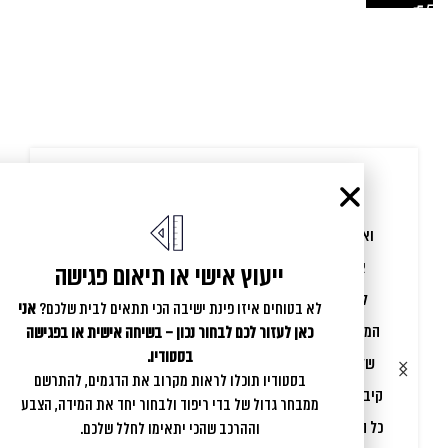
ואו בת אל המדהימה אתחיל בכך שזה היה תענוג לעבוד
איתך על הפינה, התחיל בהבנת הצרכים שלנו והמשיך
ייעוץ אישי או תיאום פגישה
לחיבורים המטורפים והיפיפים שאת עושה החל מצורת
לא בטוחים איזו פינת ישיבה הכי תתאים לבית שלכם?
אני
המזרון, צורת הפינה והבדים כדי שיתאים בול לבית ולטעם
כאן לעזור לכם לבחור נכון – בשיחה אישית או בפגישה
בסטודיו.
שלנו! היית שירותית נעימה ופנויה אלינו בכל שאלה! ואז
בסטודיו תוכלו לראות מקרוב את הדגמים, להתרשם
קיבלנו את הפינה （כבר מלפני יותר משבוע）וואו! קודם
ממבחר גדול של בדי ריפוד ולבחור יחד את המידה, הצבע
כל הפינה יפיפיה בצורה בלתי רגילה! נוחה, מודולרית ופשוט
וההרכב שהכי יתאימו לחלל שלכם.