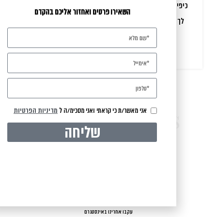
כיפית! אפילו צוצה הכלבה לא מוכנה לרדת ממנה! ממש תודה
השאירו פרטים ואחזור אליכם בהקדם
לך על חוויה נעימה ופינה עוד יותר שווה שתלווה אותנו עוד
שנים רבות!
Latest Images
אני מאשר/ת כי קראתי ואני מסכימ/ה ל
מדיניות הפרטיות
שליחה
IN THE SPOTLIGHT
Our Instagram
עקבו אחרינו באינסטגרם