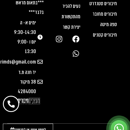
***בתאום מראש
חיבורים סטנדרט
נעים להכיר
בלבד***
חיבורים מחובר
מהתקשורת
ימים א- ה
ספה מיטה
יצירת קשר
9:30-14:30
חיבורים קטנים
יום ו 9:00-
13:30
urimds@gmail.com
יד חנה ת.ד
38 מיקוד
4284000
לייעוץ אישי או לפגישה