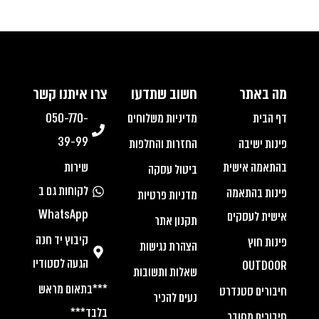
מה באתר
חשוב שתדעו
צרו איתנו קשר
דף הבית
מדיניות משלוחים
050-770-
39-99
פינות ישיבה
החזרות והחלפות
בהתאמה אישית
שירות
ביטול עסקה
לקוחות גם ב
פינות בהתאמה
מדניות פרטיות
WhatsApp
אישית לעסקים
תקנון אתר
קיבוץ יד חנה
פינות חוץ
הצהרת נגישות
הגעה לסטודיו
OUTDOOR
שאלות ותשובות
***בתאום מראש
חיבורים סטנדרט
נעים להכיר
בלבד***
חיבורים מחובר