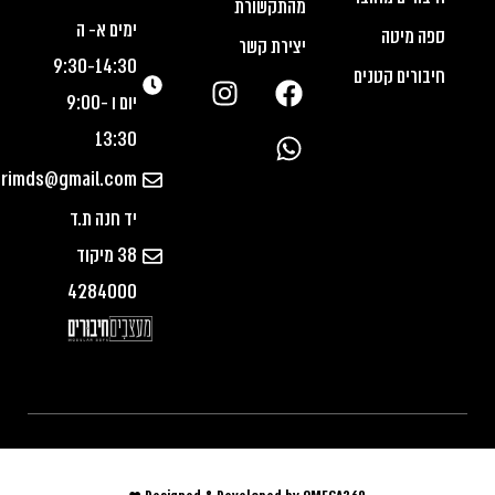
מהתקשורת
ימים א- ה
ספה מיטה
יצירת קשר
9:30-14:30
חיבורים קטנים
יום ו 9:00-
This
13:30
item:
urimds@gmail.com
מילאנו
מילאנו
8,000
₪
יד חנה ת.ד
בלו
בלו
38 מיקוד
270/180
270/180
4284000
כרית נוי
55/55
כרית
מטרקיס
200
₪
180
₪
נוי
כחול