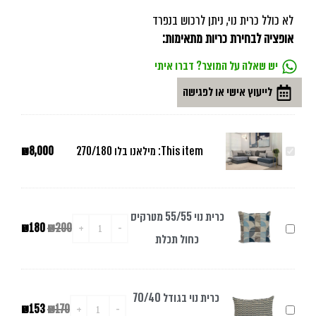
לא כולל כרית נוי, ניתן לרכוש בנפרד
אופציה לבחירת כריות מתאימות:
יש שאלה על המוצר? דברו איתי
לייעוץ אישי או לפגישה
מילאנו
This item:
מילאנו בלו 270/180
8,000
₪
בלו
270/180
כרית נוי 55/55 מטרקיס
כרית
200
₪
180
₪
כחול תכלת
נוי
55/55
מטרקיס
כרית נוי בגודל 70/40
כרית
170
₪
153
₪