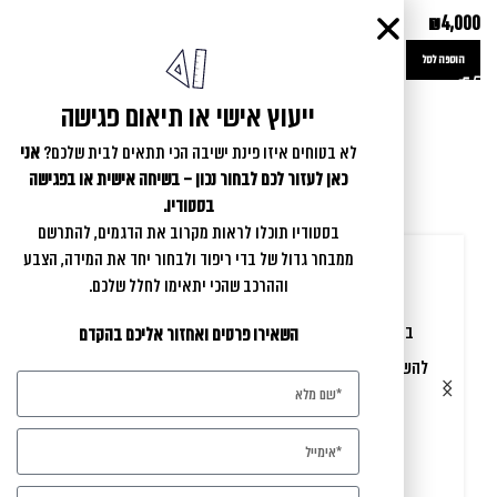
₪
4,000
0
הוספה לסל
ייעוץ אישי או תיאום פגישה
לא בטוחים איזו פינת ישיבה הכי תתאים לבית שלכם?
אני
כאן לעזור לכם לבחור נכון – בשיחה אישית או בפגישה
בסטודיו.
בסטודיו תוכלו לראות מקרוב את הדגמים, להתרשם
ממבחר גדול של בדי ריפוד ולבחור יחד את המידה, הצבע
וההרכב שהכי יתאימו לחלל שלכם.
בת אל המקסימה הקדישה לנו זמן והדרכה מקצועית עד
השאירו פרטים ואחזור אליכם בהקדם
להשלמת התכנון המושלם עבורנו. התוצאה שהתקבלה הערב
בביתנו - בהתאם לציפיות, פלוס פלוס פלוס
הרבה תודה לך יקירה
שי ויעל