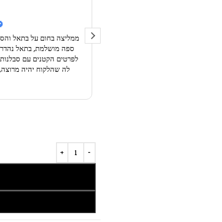
07/12/
אחרי ספת רביצה למשרדי סטארטאפ,
ממליצה בחום על בתאל והס
קר כי יש לו גב מחובר ולא היה לי קיר
ספה מושלמת, בתאל נהדרת,
רים דומים בשוק).
קה היתה בזמנים קצרים ובת אל סיפקה
לה שהלקוח יהיה מרוצה, 
חורה:)
 עוד
 היה בנחת ובכיף! בת אל עפה איתי
נו על צבעים מטריפים. הפינה הפכה
חר ואפילו הוגדל, יצא מושלם!!
ים. (צילום:ערן טיירי)