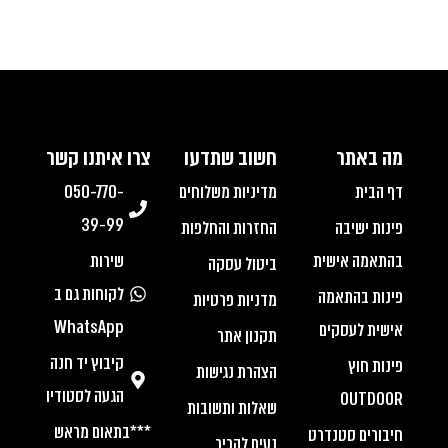
מה באתר
חשוב שתדעו
צרו איתנו קשר
דף הבית
מדיניות משלוחים
050-770-
39-99
פינות ישיבה
החזרות והחלפות
בהתאמה אישית
שירות
ביטול עסקה
לקוחות גם ב
פינות בהתאמה
מדניות פרטיות
WhatsApp
אישית לעסקים
תקנון אתר
קיבוץ יד חנה
פינות חוץ
הצהרת נגישות
הגעה לסטודיו
OUTDOOR
שאלות ותשובות
***בתאום מראש
חיבורים סטנדרט
נעים להכיר