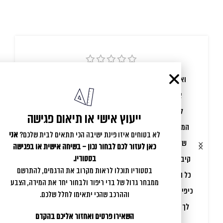
ואו בת אל המדהימה אתחיל בכך שזה היה תענוג לעבוד
איתך על הפינה, התחיל בהבנת הצרכים שלנו והמשיך
לחיבורים המטורפים והיפיפים שאת עושה החל מצורת
ייעוץ אישי או תיאום פגישה
המזרון, צורת הפינה והבדים כדי שיתאים בול לבית ולטעם
לא בטוחים איזו פינת ישיבה הכי תתאים לבית שלכם?
אני
שלנו! היית שירותית נעימה ופנויה אלינו בכל שאלה! ואז
כאן לעזור לכם לבחור נכון – בשיחה אישית או בפגישה
בסטודיו.
קיבלנו את הפינה （כבר מלפני יותר משבוע）וואו! קודם
בסטודיו תוכלו לראות מקרוב את הדגמים, להתרשם
כל הפינה יפיפיה בצורה בלתי רגילה! נוחה, מודולרית ופשוט
ממבחר גדול של בדי ריפוד ולבחור יחד את המידה, הצבע
כיפית! אפילו צוצה הכלבה לא מוכנה לרדת ממנה! ממש תודה
וההרכב שהכי יתאימו לחלל שלכם.
לך על חוויה נעימה ופינה עוד יותר שווה שתלווה אותנו עוד
השאירו פרטים ואחזור אליכם בהקדם
שנים רבות!