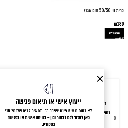
כרית נוי 50/50 חום אגוז
כרי
0
₪
180
הוספה לסל
ייעוץ אישי או תיאום פגישה
בת אל המקסימה הקדישה לנו זמן והדרכה מקצועית עד
לא בטוחים איזו פינת ישיבה הכי תתאים לבית שלכם?
אני
להשלמת התכנון המושלם עבורנו. התוצאה שהתקבלה הערב
כאן לעזור לכם לבחור נכון – בשיחה אישית או בפגישה
בביתנו - בהתאם לציפיות, פלוס פלוס פלוס
בסטודיו.