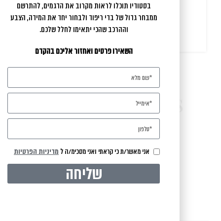
הרבה תודה לך יקירה
בסטודיו תוכלו לראות מקרוב את הדגמים, להתרשם
ממבחר גדול של בדי ריפוד ולבחור יחד את המידה, הצבע
שי ויעל
וההרכב שהכי יתאימו לחלל שלכם.
השאירו פרטים ואחזור אליכם בהקדם
Latest Images
אני מאשר/ת כי קראתי ואני מסכימ/ה ל
מדיניות הפרטיות
IN THE SPOTLIGHT
שליחה
Our Instagram
עקבו אחרינו באינסטגרם