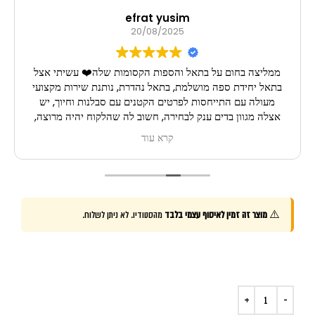
efrat yusim
20/08/2025
ממליצה בחום על בתאל והספות הקסומות שלה❤️ עשיתי אצל
בתאל יחידת ספה מושלמת, בתאל נהדרת, נותנת שירות מקצועי
מעולה עם התייחסות לפרטים הקטנים עם סבלנות וחיוך, יש
אצלה מגוון בדים ענק לבחירה, חשוב לה שהלקוח יהיה מרוצה,
תודה רבה בתאל, אין עלייך! ממליצה בחום!
קרא עוד
⚠️
מוצר זה זמין לאיסוף עצמי בלבד
מהסטודיו. לא ניתן לשלוח.