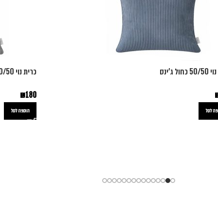
כחול ג'ינס
כרית נוי 50/50 אפור
₪
180
ה לסל
הוספה לסל