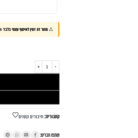
חורה:)
 עוד
 היה בנחת ובכיף! בת אל עפה איתי
נו על צבעים מטריפים. הפינה הפכה
חר ואפילו הוגדל, יצא מושלם!!
ים. (צילום:ערן טיירי)
⚠️
מוצר זה זמין לאיסוף עצמי בלבד
מה
קטגוריה:
חיבורים קטנים
שתפו חברים: