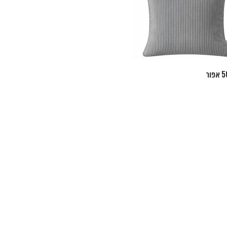
כרית נוי 50/50 פחם
₪
180
הוספה לסל