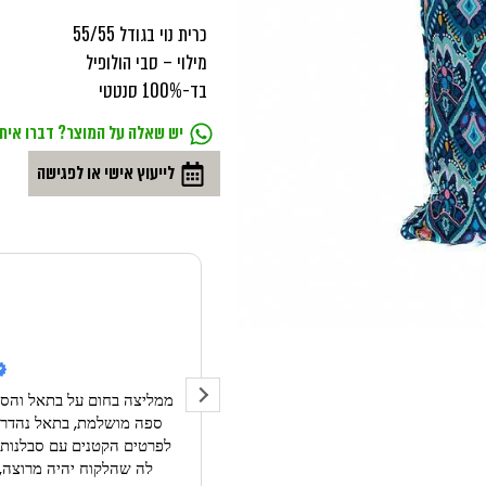
כרית נוי בגודל 55/55
מילוי – סבי הולופיל
בד-100% סנטטי
יש שאלה על המוצר? דברו איתי
לייעוץ אישי או לפגישה
Noa Bizur 
07/12/
אחרי ספת רביצה למשרדי סטארטאפ,
ממליצה בחום על בתאל והס
קר כי יש לו גב מחובר ולא היה לי קיר
ספה מושלמת, בתאל נהדרת,
רים דומים בשוק).
קה היתה בזמנים קצרים ובת אל סיפקה
לה שהלקוח יהיה מרוצה, 