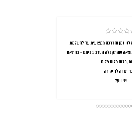
לנו זמן והדרכה מקצועית עד להשלמת
ואו בת אל המדהימה א
תוצאה שהתקבלה הערב בביתנו - בהתאם
הפינה, התחיל בהבנת 
ת, פלוס פלוס פלוס
והיפיפים שאת עושה הח
 תודה לך יקירה
שיתאים בול לבית ולטעם
שי ויעל
בכל שאלה! ואז קיבל
וואו! קודם כל הפינה י
ופשוט כיפית! אפילו צו
לך על חוויה נעימה ופי