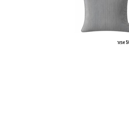
כרית נוי 50/50 פחם
₪
180
הוספה לסל