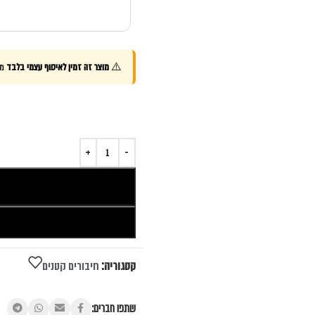
חורה:)
 עוד
 היה בנחת ובכיף! בת אל עפה איתי
נו על צבעים מטריפים. הפינה הפכה
חר ואפילו הוגדל, יצא מושלם!!
ים. (צילום:ערן טיירי)
⚠️
מוצר זה זמין לאיסוף עצמי בלבד
מה
קטגוריה:
חיבורים קטנים
שתפו חברים: