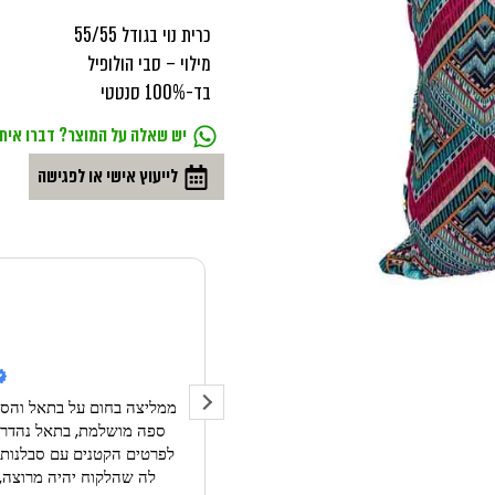
כרית נוי בגודל 55/55
מילוי – סבי הולופיל
בד-100% סנטטי
יש שאלה על המוצר? דברו איתי
לייעוץ אישי או לפגישה
Noa Bizur 
07/12/
אחרי ספת רביצה למשרדי סטארטאפ,
ממליצה בחום על בתאל והס
קר כי יש לו גב מחובר ולא היה לי קיר
ספה מושלמת, בתאל נהדרת,
רים דומים בשוק).
קה היתה בזמנים קצרים ובת אל סיפקה
לה שהלקוח יהיה מרוצה, 