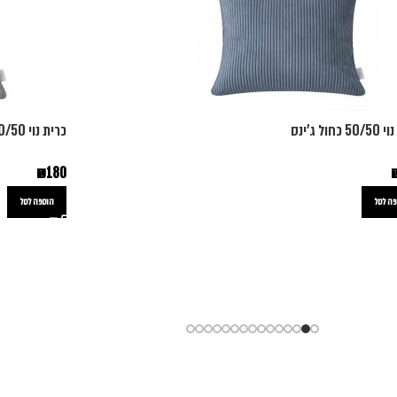
כחול ג'ינס
כרית נוי 50/50 אפור
₪
180
ה לסל
הוספה לסל