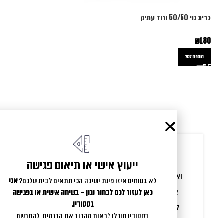
כרית נוי 50/50 ורוד עתיק
כרי
0
₪
180
הוספה לסל
ייעוץ אישי או תיאום פגישה
ואו בת אל המדהימה אתחיל בכך שזה היה תענוג לעבוד
לא בטוחים איזו פינת ישיבה הכי תתאים לבית שלכם?
אני
איתך על הפינה, התחיל בהבנת הצרכים שלנו והמשיך
כאן לעזור לכם לבחור נכון – בשיחה אישית או בפגישה
בסטודיו.
לחיבורים המטורפים והיפיפים שאת עושה החל מצורת
בסטודיו תוכלו לראות מקרוב את הדגמים, להתרשם