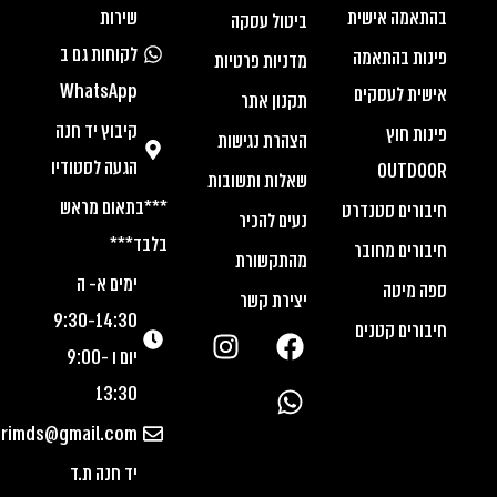
בהתאמה אישית
שירות
ביטול עסקה
לקוחות גם ב
פינות בהתאמה
מדניות פרטיות
WhatsApp
אישית לעסקים
תקנון אתר
קיבוץ יד חנה
פינות חוץ
הצהרת נגישות
הגעה לסטודיו
OUTDOOR
שאלות ותשובות
***בתאום מראש
חיבורים סטנדרט
נעים להכיר
בלבד***
חיבורים מחובר
מהתקשורת
ימים א- ה
ספה מיטה
יצירת קשר
9:30-14:30
חיבורים קטנים
יום ו 9:00-
13:30
urimds@gmail.com
יד חנה ת.ד