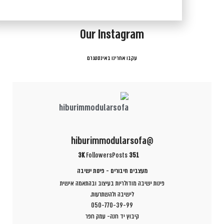
IN THE SPOTLIGHT
Our Instagram
עקבו אחרינו באינסטגרם
@hiburimmodularsofa
3K
Followers
Posts
351
מעצבים חיבורים - פינות ישיבה
פינות ישיבה מודולריות בעיצוב ובהתאמה אישית
לישיבה ולהשתרעות.
050-770-39-99
קיבוץ יד חנה- עמק חפר