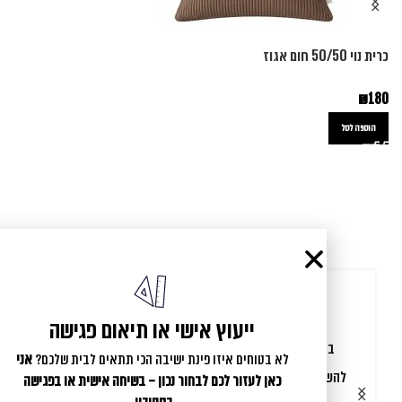
כרית נוי 50/50 חום אגוז
כרי
0
₪
180
הוספה לסל
ייעוץ אישי או תיאום פגישה
בת אל המקסימה הקדישה לנו זמן והדרכה מקצועית עד
לא בטוחים איזו פינת ישיבה הכי תתאים לבית שלכם?
אני
להשלמת התכנון המושלם עבורנו. התוצאה שהתקבלה הערב
כאן לעזור לכם לבחור נכון – בשיחה אישית או בפגישה