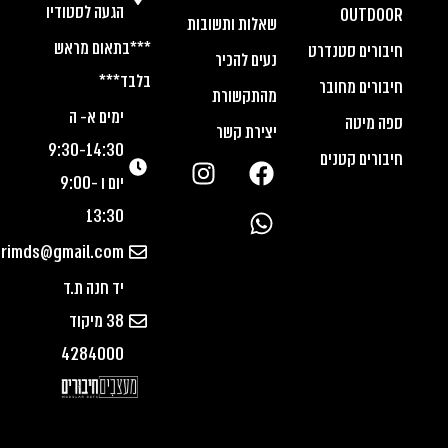
הגעה לסטודיו
OUTDOOR
שאלות ותשובות
***בתאום מראש
חיבורים סטנדרט
נעים להכיר
בלבד***
חיבורים מחובר
מהתקשורת
ימים א- ה
ספה מיטה
יצירת קשר
9:30-14:30
חיבורים קטנים
יום ו 9:00-
13:30
urimds@gmail.com
יד חנה ת.ד
38 מיקוד
4284000