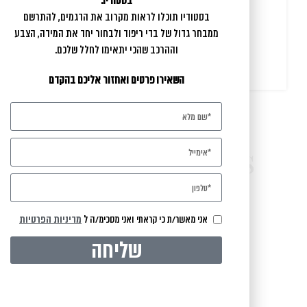
בסטודיו.
בביתנו - בהתאם לציפיות, פלוס פלוס פלוס
בסטודיו תוכלו לראות מקרוב את הדגמים, להתרשם
הרבה תודה לך יקירה
ממבחר גדול של בדי ריפוד ולבחור יחד את המידה, הצבע
שי ויעל
וההרכב שהכי יתאימו לחלל שלכם.
השאירו פרטים ואחזור אליכם בהקדם
Latest Images
אני מאשר/ת כי קראתי ואני מסכימ/ה ל
מדיניות הפרטיות
IN THE SPOTLIGHT
שליחה
Our Instagram
עקבו אחרינו באינסטגרם